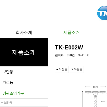
회사소개
제품소개
TK-E002W
제품소개
관리자
0건
413회
이전글
다음글
보안등
가로등
경관조명기구
−
보안등