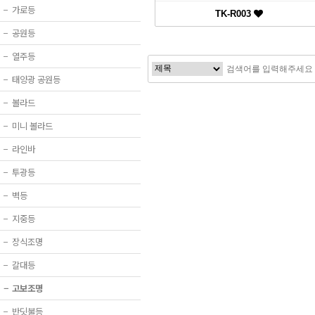
−
가로등
TK-R003
−
공원등
−
열주등
−
태양광 공원등
−
볼라드
−
미니 볼라드
−
라인바
−
투광등
−
벽등
−
지중등
−
장식조명
−
갈대등
−
고보조명
−
반딧불등