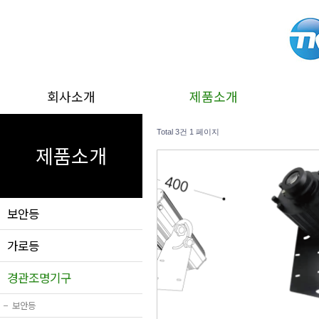
회사소개
제품소개
Total 3건
1 페이지
제품소개
보안등
가로등
경관조명기구
−
보안등