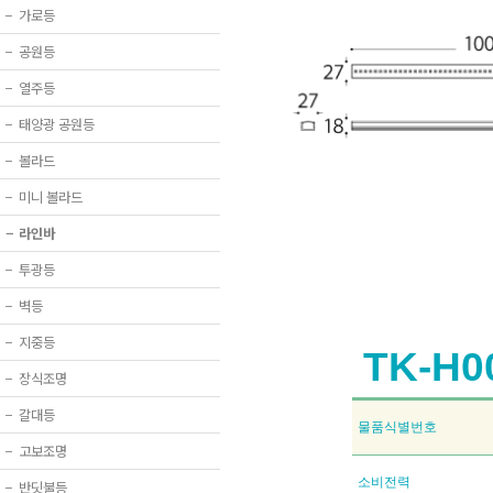
−
가로등
−
공원등
−
열주등
−
태양광 공원등
−
볼라드
−
미니 볼라드
−
라인바
−
투광등
−
벽등
−
지중등
TK-H0
−
장식조명
−
갈대등
물품식별번호
−
고보조명
소비전력
−
반딧불등