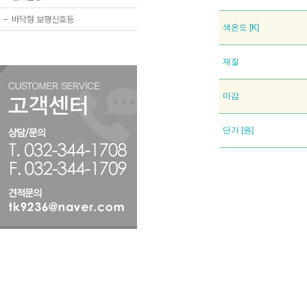
−
바닥형 보행신호등
색온도 [K]
재질
마감
단가 [원]