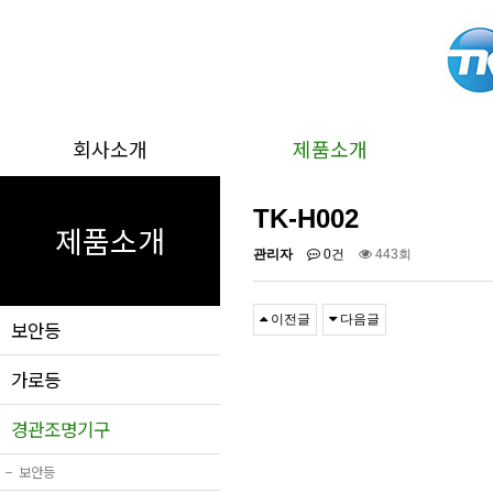
회사소개
제품소개
TK-H002
제품소개
관리자
0건
443회
이전글
다음글
보안등
가로등
경관조명기구
−
보안등