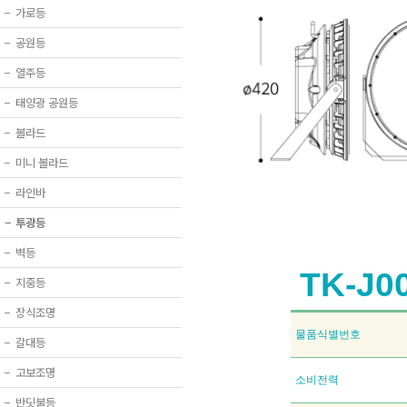
−
가로등
−
공원등
−
열주등
−
태양광 공원등
−
볼라드
−
미니 볼라드
−
라인바
−
투광등
−
벽등
TK-J0
−
지중등
−
장식조명
물품식별번호
−
갈대등
−
고보조명
소비전력
−
반딧불등