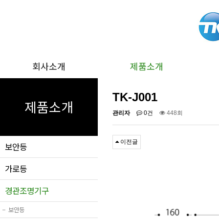
회사소개
제품소개
TK-J001
제품소개
관리자
0건
448회
이전글
보안등
가로등
경관조명기구
−
보안등