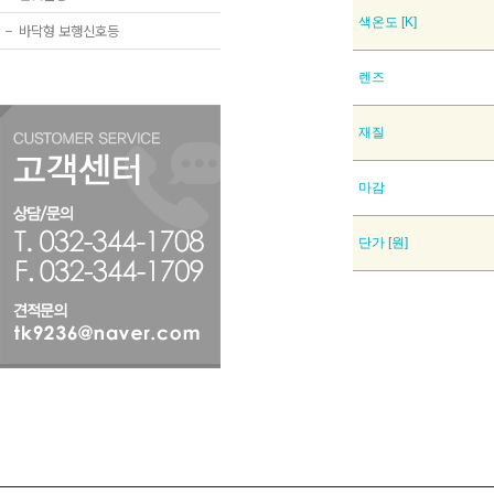
색온도 [K]
−
바닥형 보행신호등
렌즈
재질
마감
단가 [원]