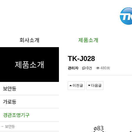
회사소개
제품소개
TK-J028
제품소개
관리자
0건
480회
이전글
다음글
보안등
가로등
경관조명기구
−
보안등