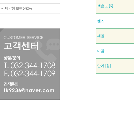
색온도 [K]
−
바닥형 보행신호등
렌즈
재질
마감
단가 [원]