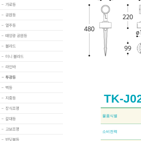
−
가로등
−
공원등
−
열주등
−
태양광 공원등
−
볼라드
−
미니 볼라드
−
라인바
−
투광등
−
벽등
TK-J0
−
지중등
−
장식조명
물품식별
−
갈대등
−
고보조명
소비전력
−
반딧불등