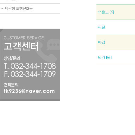
−
바닥형 보행신호등
색온도 [K]
재질
마감
단가 [원]