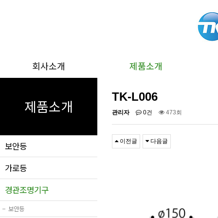
회사소개
제품소개
TK-L006
제품소개
관리자
0건
473회
이전글
다음글
보안등
가로등
경관조명기구
−
보안등