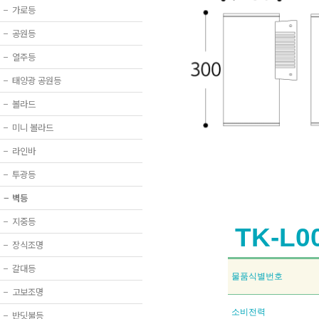
−
가로등
−
공원등
−
열주등
−
태양광 공원등
−
볼라드
−
미니 볼라드
−
라인바
−
투광등
−
벽등
−
지중등
TK-L0
−
장식조명
−
갈대등
물품식별번호
−
고보조명
소비전력
−
반딧불등