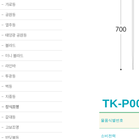
−
가로등
−
공원등
−
열주등
−
태양광 공원등
−
볼라드
−
미니 볼라드
−
라인바
−
투광등
−
벽등
−
지중등
TK-P0
−
장식조명
−
갈대등
물품식별번호
−
고보조명
소비전력
−
반딧불등