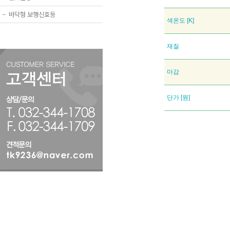
−
바닥형 보행신호등
색온도 [K]
재질
마감
단가 [원]