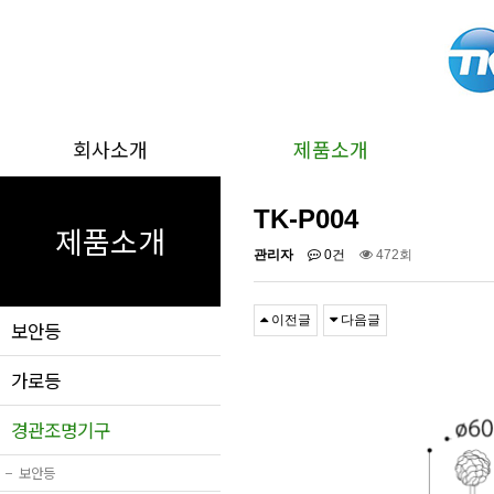
회사소개
제품소개
TK-P004
제품소개
관리자
0건
472회
이전글
다음글
보안등
가로등
경관조명기구
−
보안등