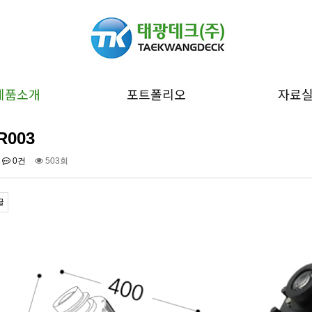
제품소개
포트폴리오
자료
R003
0건
503회
글