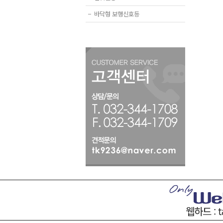
−
바닥형 보행신호등