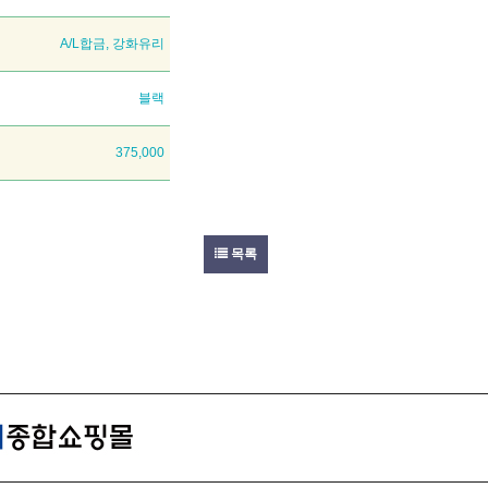
A/L합금, 강화유리
블랙
375,000
목록