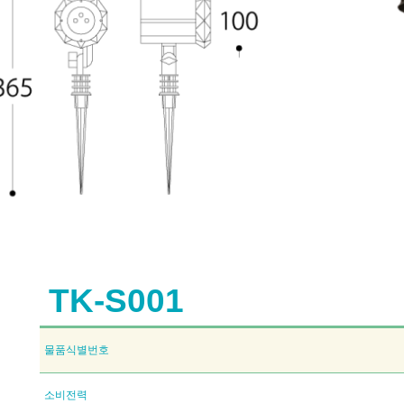
TK-S001
물품식별번호
소비전력