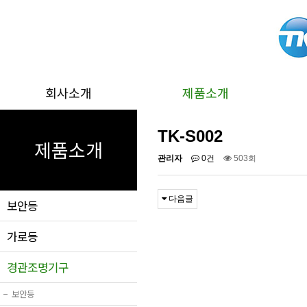
회사소개
제품소개
TK-S002
제품소개
관리자
0건
503회
다음글
보안등
가로등
경관조명기구
−
보안등