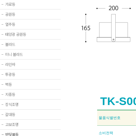
−
가로등
−
공원등
−
열주등
−
태양광 공원등
−
볼라드
−
미니 볼라드
−
라인바
−
투광등
−
벽등
−
지중등
TK-S0
−
장식조명
−
갈대등
물품식별번호
−
고보조명
소비전력
−
반딧불등