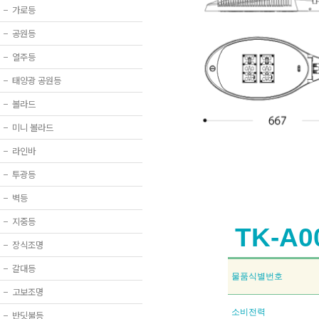
−
가로등
−
공원등
−
열주등
−
태양광 공원등
−
볼라드
−
미니 볼라드
−
라인바
−
투광등
−
벽등
−
지중등
TK-A0
−
장식조명
−
갈대등
물품식별번호
−
고보조명
소비전력
−
반딧불등