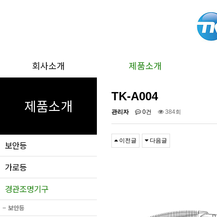
회사소개
제품소개
TK-A004
제품소개
관리자
0건
384회
이전글
다음글
보안등
가로등
경관조명기구
−
보안등