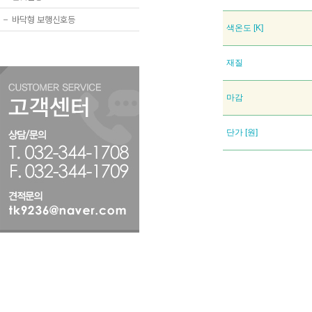
−
바닥형 보행신호등
색온도 [K]
재질
마감
단가 [원]