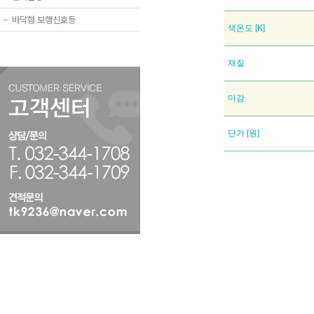
−
바닥형 보행신호등
색온도 [K]
재질
마감
단가 [원]