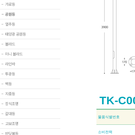
−
가로등
−
공원등
−
열주등
−
태양광 공원등
−
볼라드
−
미니 볼라드
−
라인바
−
투광등
−
벽등
−
지중등
TK-C0
−
장식조명
−
갈대등
물품식별번호
−
고보조명
소비전력
−
반딧불등