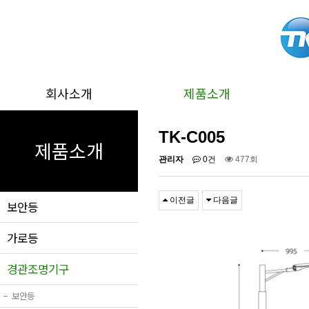
회사소개
제품소개
TK-C005
제품소개
관리자
0건
477회
이전글
다음글
보안등
가로등
경관조명기구
−
보안등