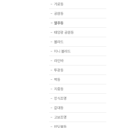
−
가로등
−
공원등
−
열주등
−
태양광 공원등
−
볼라드
−
미니 볼라드
−
라인바
−
투광등
−
벽등
−
지중등
−
장식조명
−
갈대등
−
고보조명
−
반딧불등