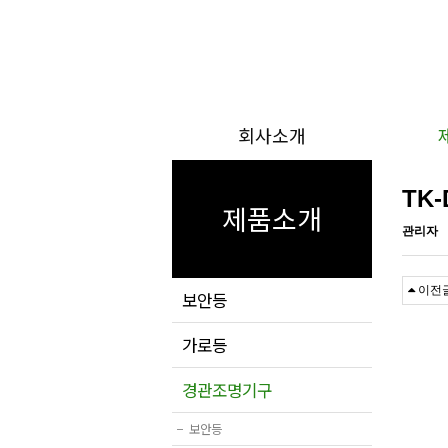
회사소개
TK-
제품소개
관리자
이전
보안등
가로등
경관조명기구
−
보안등