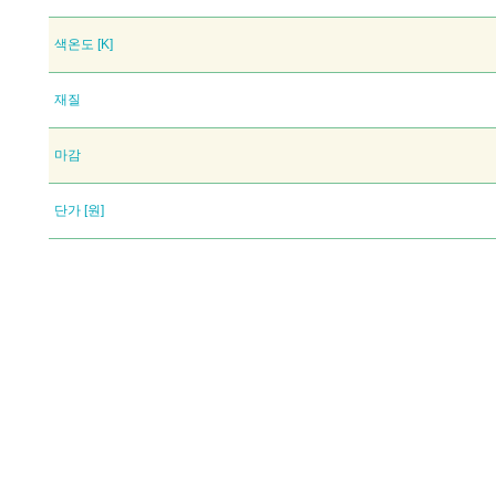
색온도 [K]
재질
마감
단가 [원]