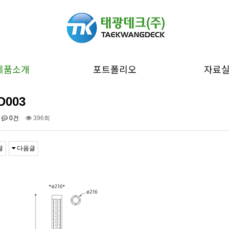
제품소개
포트폴리오
자료
D003
0건
396회
글
다음글