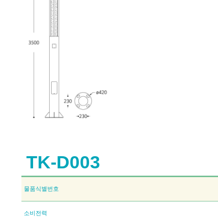
TK-D003
물품식별번호
소비전력